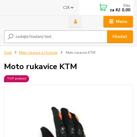
0
ks
CZK
za
Kč 0,00
Menu
Hledat
Úvod
Moto rukavice a chrániče
Moto rukavice KTM
Moto rukavice KTM
TOP produkt