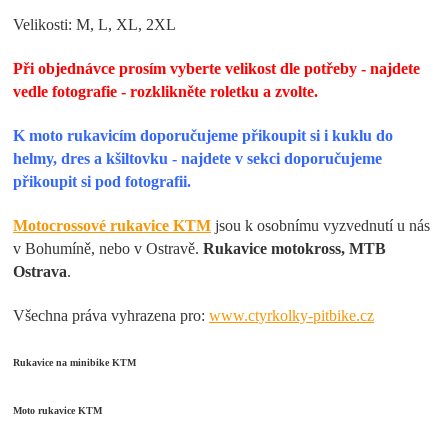
Velikosti: M, L, XL, 2XL
Při objednávce prosím vyberte velikost dle potřeby - najdete
vedle fotografie - rozklikněte roletku a zvolte.
K moto rukavicím doporučujeme přikoupit si i kuklu do
helmy, dres a kšiltovku - najdete v sekci doporučujeme
přikoupit si pod fotografii.
Motocrossové rukavice KTM
jsou k osobnímu vyzvednutí u nás
v Bohumíně, nebo v Ostravě.
Rukavice motokross, MTB
Ostrava
.
Všechna práva vyhrazena pro:
www.ctyrkolky-pitbike.cz
Rukavice na minibike KTM
Moto rukavice KTM