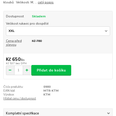
kloubů Velikosti: M, ...
celý popis
Dostupnost
Skladem
Velikost rukavic pro dospělé
Cena před
Kč 780
slevou
Kč 650
/
ks
Kč 537
bez DPH
Přidat do košíku
Číslo produktu:
0980
EAN kód:
MTR-KTM
Výrobce:
KTM
Hlídat cenu / dostupnost
Kompletní specifikace