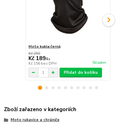
Moto kukla černá
Moto kukla 
Kč 250
Kč 250
Kč 189
Kč 189
/
ks
/
ks
Skladem
Kč 156
bez DPH
Kč 156
bez 
Přidat do košíku
Zboží zařazeno v kategoriích
Moto rukavice a chrániče