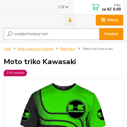
0
ks
CZK
za
Kč 0,00
Menu
Hledat
Úvod
Moto rukavice a chrániče
Moto dresy
Moto triko Kawasaki
Moto triko Kawasaki
TOP produkt