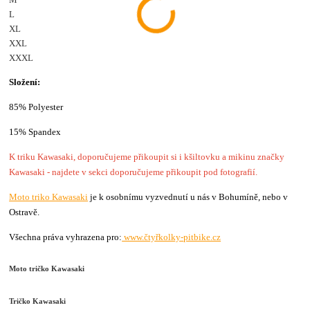
L
XL
XXL
XXXL
Složení:
85% Polyester
15% Spandex
K triku Kawasaki, doporučujeme přikoupit si i kšiltovku a mikinu značky
Kawasaki - najdete v sekci doporučujeme přikoupit pod fotografií.
Moto triko Kawasaki
je k osobnímu vyzvednutí u nás v Bohumíně, nebo v
Ostravě.
Všechna práva vyhrazena pro:
www.čtyřkolky-pitbike.cz
Moto tričko Kawasaki
Tričko Kawasaki