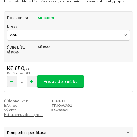
fotografií. Moto triko Kawasaki je k osobnímu vyzvednut...
celý popis
Dostupnost
Skladem
Dresy
Cena před
Kč 800
slevou
Kč 650
/
ks
Kč 537
bez DPH
Přidat do košíku
Číslo produktu:
1049-11
EAN kód:
TRiKAWA01
Výrobce:
Kawasaki
Hlídat cenu / dostupnost
Kompletní specifikace