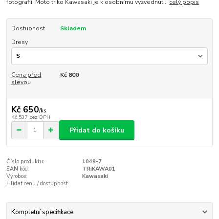
fotografií. Moto triko Kawasaki je k osobnímu vyzvednut...
celý popis
Dostupnost
Skladem
Dresy
Cena před
Kč 800
slevou
Kč 650
/
ks
Kč 537
bez DPH
Přidat do košíku
Číslo produktu:
1049-7
EAN kód:
TRiKAWA01
Výrobce:
Kawasaki
Hlídat cenu / dostupnost
Kompletní specifikace