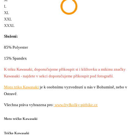
L
XL
XXL
XXXL
Složení:
85% Polyester
15% Spandex
K triku Kawasaki, doporučujeme přikoupit si i kšiltovku a mikinu značky
Kawasaki - najdete v sekci doporučujeme přikoupit pod fotografií.
Moto triko Kawasaki
je k osobnímu vyzvednutí u nás v Bohumíně, nebo v
Ostravě.
Všechna práva vyhrazena pro:
www.čtyřkolky-pitbike.cz
Moto tričko Kawasaki
Tričko Kawasaki