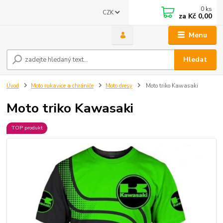
0
ks
CZK
za
Kč 0,00
Menu
Hledat
Úvod
Moto rukavice a chrániče
Moto dresy
Moto triko Kawasaki
Moto triko Kawasaki
TOP produkt