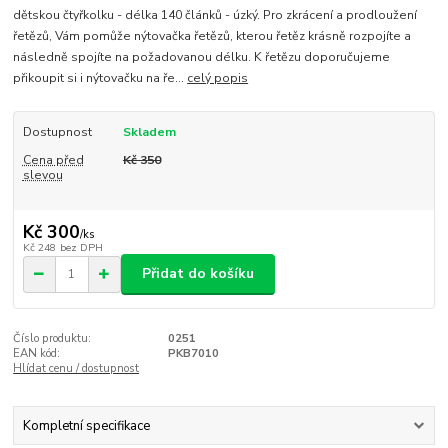
dětskou čtyřkolku - délka 140 článků - úzký. Pro zkrácení a prodloužení
řetězů, Vám pomůže nýtovačka řetězů, kterou řetěz krásně rozpojíte a
následně spojíte na požadovanou délku. K řetězu doporučujeme
přikoupit si i nýtovačku na ře...
celý popis
Dostupnost
Skladem
Cena před
Kč 350
slevou
Kč 300
/
ks
Kč 248
bez DPH
Přidat do košíku
Číslo produktu:
0251
EAN kód:
PKB7010
Hlídat cenu / dostupnost
Kompletní specifikace