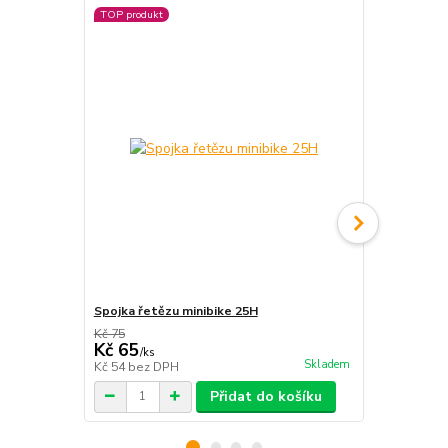
TOP produkt
Spojka řetězu minibike 25H
Kartáč na ř
Kč 75
Kč 330
Kč 65
Kč 250
/
ks
/
ks
Skladem
Kč 54
bez DPH
Kč 207
bez 
Přidat do košíku