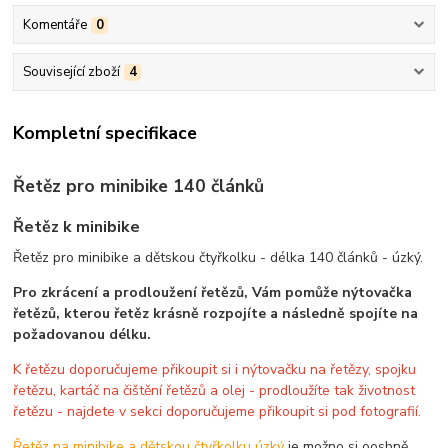
Komentáře
0
Související zboží
4
Kompletní specifikace
Řetěz pro minibike 140 článků
Řetěz k minibike
Řetěz pro minibike a dětskou čtyřkolku - délka 140 článků - úzký.
Pro zkrácení a prodloužení řetězů, Vám pomůže nýtovačka
řetězů, kterou řetěz krásně rozpojíte a následně spojíte na
požadovanou délku.
K řetězu doporučujeme přikoupit si i nýtovačku na řetězy, spojku
řetězu, kartáč na čištění řetězů a olej - prodloužíte tak životnost
řetězu - najdete v sekci doporučujeme přikoupit si pod fotografií.
Řetěz na minibike a dětskou čtyřkolku úzký
je možno si oosbně